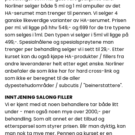
Norliner selger både 5 ml og 1 ml ampuller av det
HA-serumet man trenger til pennen. Vi selger 4
ganske likeverdige varianter av HA-serumet. Prisen
per ml. vil ligge på hhv 549,- og 699 for de tre typene
som selges i 1ml. Den typen vi selger i 5ml vil ligge på
499,-. Spesialnålene og spesialsprøytene man
trenger per behandling selger vi i sett til 29,-. Etter
kurset kan du også kjøpe HA-produkter / fillers fra
andre leverandører helt etter eget ønske. Norliner
anbefaler de som ikke har for hard cross-link og
som ikke er beregnet til de aller
dypestehudområder / subcutis / "beinerstattere".
INNTJENING SALONG FILLER
Vi er kjent med at noen behandlere tar både litt
under - men også noen mye over 2000,- per
behandling. Som alt annet er det tilbud og
etterspørsel som styrer prisen. Blir man dyktig, kan
man nok ta mye mer. Pennen og kurset er en