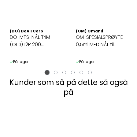
(DO) DoAll Corp
(OM) Omanli
DO-MTS-NÅL TriM
OM-SPESIALSPRØYTE
(OLD) 12P 200
0,5ml MED NÅL til
NB:3x25-Pakk - ...
Hyaluron Penn ...
På lager
På lager
Kunder som så på dette så også
på
ShineE