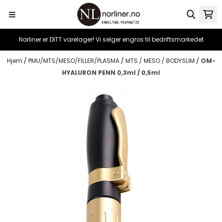
Hopp til innhold
Norliner er DITT varelager! Vi selger engros til bedriftsmarkedet
Hjem
/
PMU/MTS/MESO/FILLER/PLASMA
/
MTS / MESO / BODYSLIM
/
OM-
HYALURON PENN 0,3ml / 0,5ml