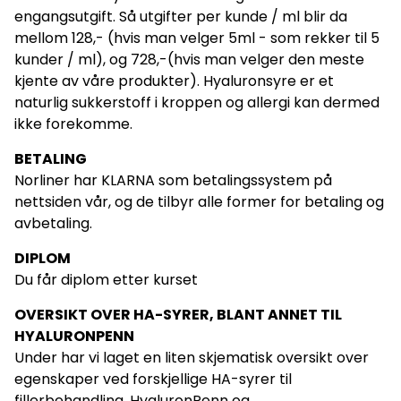
engangsutgift. Så utgifter per kunde / ml blir da
mellom 128,- (hvis man velger 5ml - som rekker til 5
kunder / ml), og 728,-(hvis man velger den meste
kjente av våre produkter). Hyaluronsyre er et
naturlig sukkerstoff i kroppen og allergi kan dermed
ikke forekomme.
BETALING
Norliner har KLARNA som betalingssystem på
nettsiden vår, og de tilbyr alle former for betaling og
avbetaling.
DIPLOM
Du får diplom etter kurset
OVERSIKT OVER HA-SYRER, BLANT ANNET TIL
HYALURONPENN
Under har vi laget en liten skjematisk oversikt over
egenskaper ved forskjellige HA-syrer til
fillerbehandling, HyaluronPenn og