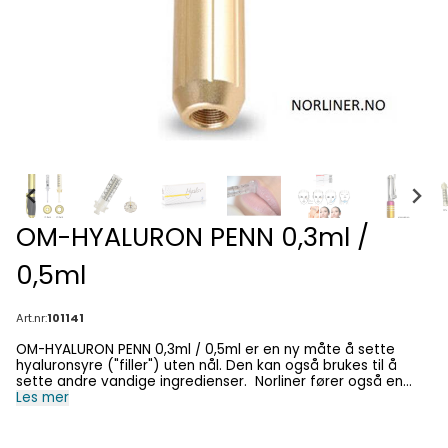
OM-HYALURON PENN 0,3ml /
0,5ml
Art.nr:
101141
OM-HYALURON PENN 0,3ml / 0,5ml er en ny måte å sette
hyaluronsyre ("filler") uten nål. Den kan også brukes til å
sette andre vandige ingredienser. Norliner fører også en
annen penn som tar KUN 0,3ml. Den heter: OM-HYALURON
Les mer
PENN 0,3ml . OM-HYALURON PENN 0,3ml / 0,5ml kan for
eksempel også brukes til å sette den vandige løsningen CI-
HYALAX MESO BODY SLIM 5ml . Men da må man bruke "OM-