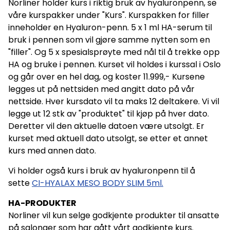
Norliner holder kurs i riktig bruk av hyaluronpenn, se
våre kurspakker under "Kurs". Kurspakken for filler
inneholder en Hyaluron-penn. 5 x 1 ml HA-serum til
bruk i pennen som vil gjøre samme nytten som en
"filler". Og 5 x spesialsprøyte med nål til å trekke opp
HA og bruke i pennen. Kurset vil holdes i kurssal i Oslo
og går over en hel dag, og koster 11.999,- Kursene
legges ut på nettsiden med angitt dato på vår
nettside. Hver kursdato vil ta maks 12 deltakere. Vi vil
legge ut 12 stk av "produktet" til kjøp på hver dato.
Deretter vil den aktuelle datoen være utsolgt. Er
kurset med aktuell dato utsolgt, se etter et annet
kurs med annen dato.
Vi holder også kurs i bruk av hyaluronpenn til å
sette
CI-HYALAX MESO BODY SLIM 5ml.
HA-PRODUKTER
Norliner vil kun selge godkjente produkter til ansatte
på salonger som har gått vårt godkjente kurs.