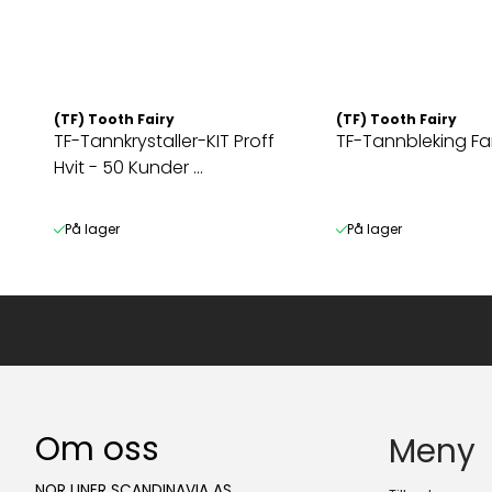
(TF) Tooth Fairy
(TF) Tooth Fairy
TF-Tannkrystaller-KIT Proff
TF-Tannbleking F
Hvit - 50 Kunder ...
På lager
På lager
Om oss
Meny
NOR LINER SCANDINAVIA AS