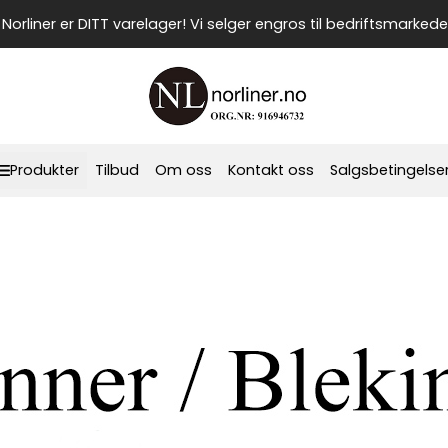
Norliner er DITT varelager! Vi selger engros til bedriftsmarkede
Produkter
Tilbud
Om oss
Kontakt oss
Salgsbetingelse