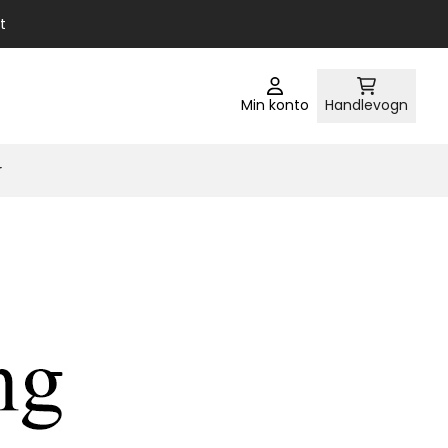
t
Min konto
Handlevogn
r