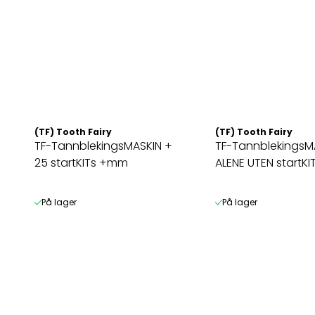
(TF) Tooth Fairy
(TF) Tooth Fairy
TF-TannblekingsMASKIN +
TF-TannblekingsM
25 startKITs +mm
ALENE UTEN startKI
På lager
På lager