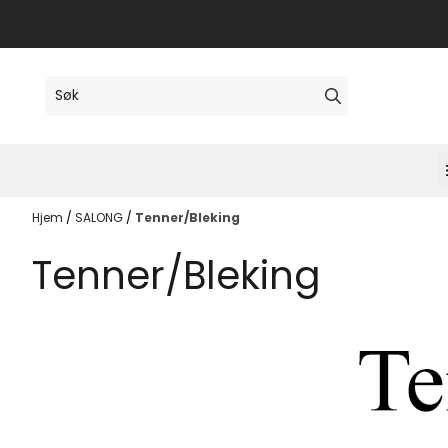
Hopp til innhold
Hjem
/
SALONG
/
Tenner/Bleking
Tenner/Bleking