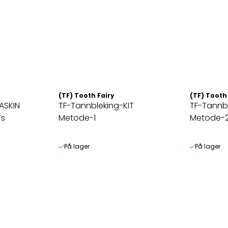
(TF) Tooth Fairy
(TF) Tooth
ASKIN
TF-Tannbleking-KIT
TF-Tannbl
Ts
Metode-1
Metode-
På lager
På lager