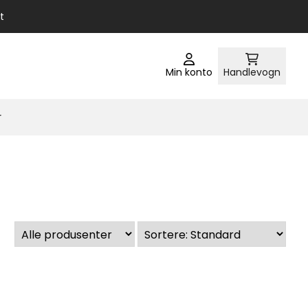
t
Min konto
Handlevogn
r