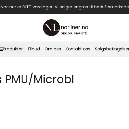
Norliner er DITT varelager! Vi selger engros til bedriftsmarkede
Produkter
Tilbud
Om oss
Kontakt oss
Salgsbetingelse
s PMU/Microbl