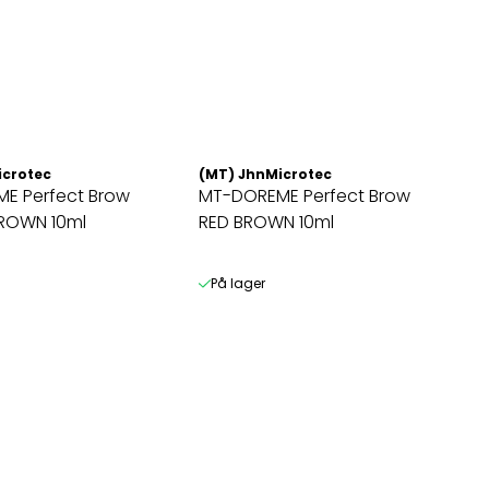
icrotec
(MT) JhnMicrotec
E Perfect Brow
MT-DOREME Perfect Brow
ROWN 10ml
RED BROWN 10ml
På lager