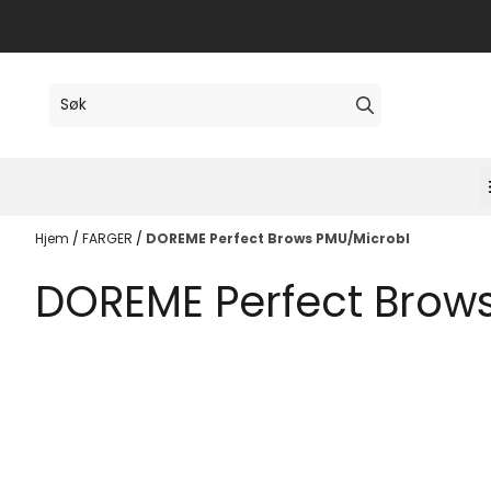
Hopp til innhold
Hjem
/
FARGER
/
DOREME Perfect Brows PMU/Microbl
DOREME Perfect Brow