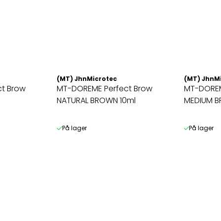
(MT) JhnMicrotec
(MT) JhnM
t Brow
MT-DOREME Perfect Brow
MT-DOREM
NATURAL BROWN 10ml
MEDIUM B
På lager
På lager