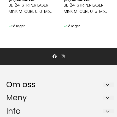
BL-24-STRIPER LASER
BL-24-STRIPER LASER
MINK M-CURL 0,10-Mix
MINK M-CURL 0,15-Mix
11-14mm
11-14mm
På lager
På lager
Om oss
NOR LINER SCANDINAVIA AS
Meny
Pb. 43 / Sjøskogeveien 7
Tilbud
Info
1407 Vinterbro