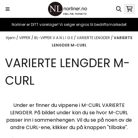
Hopp til innhold
Norliner er DITT varelager! Vi selger engros til bedriftsmarkedet
Hjem
/
VIPPER
/
BL-VIPPER V A N L I G E
/
VARIERTE LENGDER
/
VARIERTE
LENGDER M-CURL
VARIERTE LENGDER M-
CURL
Under er finner du vippene i M-CURL VARIERTE
LENGDER. På bildet under kan du se hvor M-CURL
passer inn i sammenhengen. Vil du se på noen av de
andre CURL-ene, klikker du på knappen "tilbake".