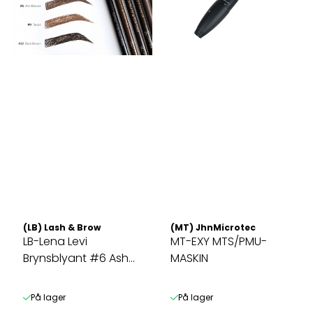
(LB) Lash & Brow
(MT) JhnMicrotec
LB-Lena Levi
MT-EXY MTS/PMU-
Brynsblyant #6 Ash
MASKIN
Blonde 3g
På lager
På lager