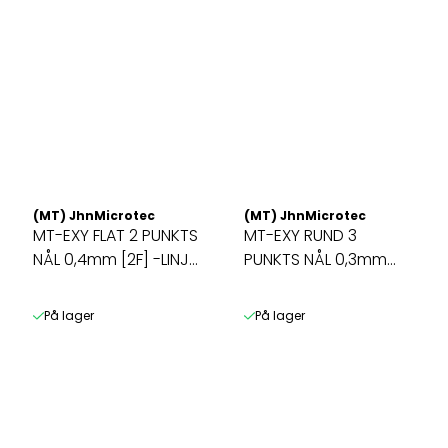
(MT) JhnMicrotec
(MT) JhnMicrotec
MT-EXY FLAT 2 PUNKTS
MT-EXY RUND 3
NÅL 0,4mm [2F] -LINJE
PUNKTS NÅL 0,3mm
...
[3L](3P) -TREKANT ...
På lager
På lager