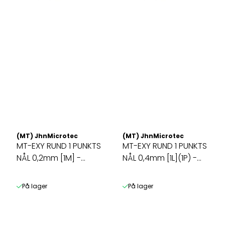
(MT) JhnMicrotec
(MT) JhnMicrotec
MT-EXY RUND 1 PUNKTS
MT-EXY RUND 1 PUNKTS
NÅL 0,2mm [1M] -
NÅL 0,4mm [1L](1P) -
MICRO ...
PUNKT ...
På lager
På lager