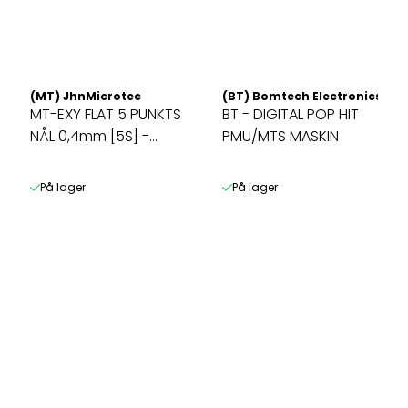
(MT) JhnMicrotec
(BT) Bomtech Electronics CO.
MT-EXY FLAT 5 PUNKTS
BT - DIGITAL POP HIT
NÅL 0,4mm [5S] -
PMU/MTS MASKIN
SLOPED ...
På lager
På lager