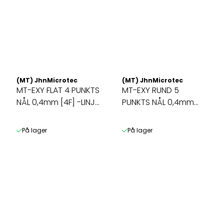
(MT) JhnMicrotec
(MT) JhnMicrotec
MT-EXY FLAT 4 PUNKTS
MT-EXY RUND 5
NÅL 0,4mm [4F] -LINJE
PUNKTS NÅL 0,4mm
...
[5R](5P) -5-KANT ...
På lager
På lager