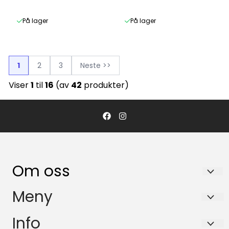
POP DELUXE / SE
På lager
På lager
1
2
3
Neste >>
Viser
1
til
16
(av
42
produkter)
Om oss
NOR LINER SCANDINAVIA AS
Meny
Pb. 43 / Sjøskogeveien 7
Tilbud
Info
1407 Vinterbro