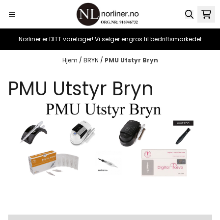
Hopp til innhold
Norliner er DITT varelager! Vi selger engros til bedriftsmarkedet
Hjem
/
BRYN
/
PMU Utstyr Bryn
PMU Utstyr Bryn