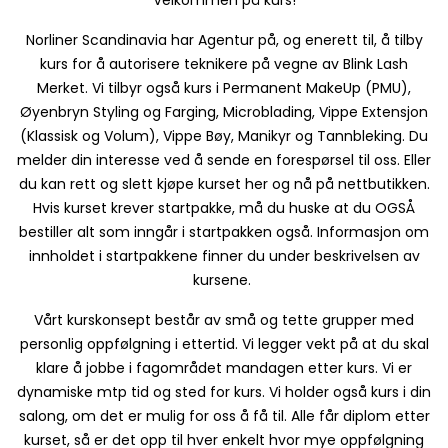
Norliner Scandinavia har Agentur på, og enerett til, å tilby
kurs for å autorisere teknikere på vegne av Blink Lash
Merket. Vi tilbyr også kurs i Permanent MakeUp (PMU),
Øyenbryn Styling og Farging, Microblading, Vippe Extensjon
(Klassisk og Volum), Vippe Bøy, Manikyr og Tannbleking. Du
melder din interesse ved å sende en forespørsel til oss. Eller
du kan rett og slett kjøpe kurset her og nå på nettbutikken.
Hvis kurset krever startpakke, må du huske at du OGSÅ
bestiller alt som inngår i startpakken også. Informasjon om
innholdet i startpakkene finner du under beskrivelsen av
kursene.
Vårt kurskonsept består av små og tette grupper med
personlig oppfølgning i ettertid. Vi legger vekt på at du skal
klare å jobbe i fagområdet mandagen etter kurs. Vi er
dynamiske mtp tid og sted for kurs. Vi holder også kurs i din
salong, om det er mulig for oss å få til. Alle får diplom etter
kurset, så er det opp til hver enkelt hvor mye oppfølgning