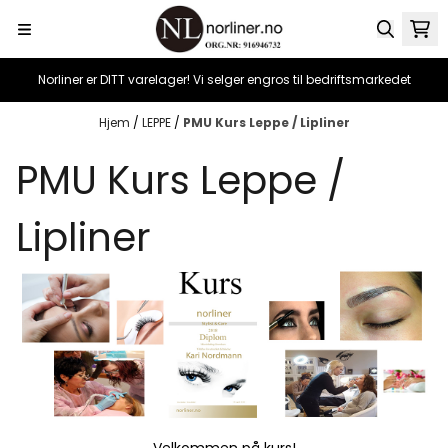
Hopp til innhold
Norliner er DITT varelager! Vi selger engros til bedriftsmarkedet
Hjem
/
LEPPE
/
PMU Kurs Leppe / Lipliner
PMU Kurs Leppe /
Lipliner
Velkommen på kurs!