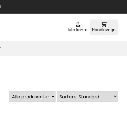
t
Min konto
Handlevogn
r