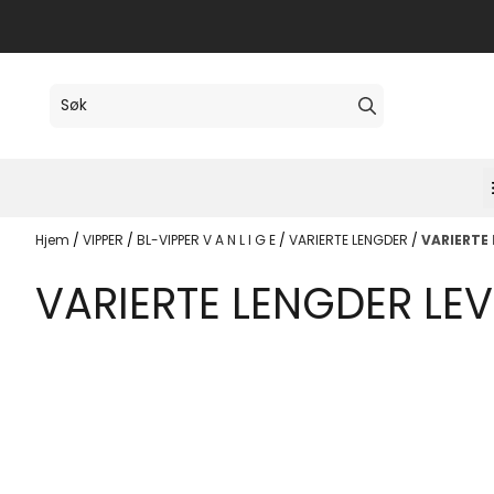
Hopp til innhold
Hjem
/
VIPPER
/
BL-VIPPER V A N L I G E
/
VARIERTE LENGDER
/
VARIERTE 
VARIERTE LENGDER LE