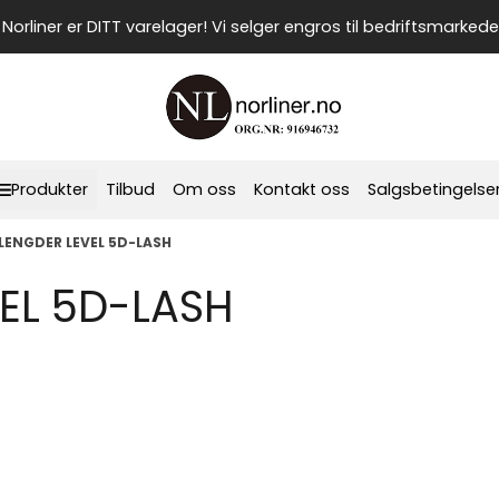
Norliner er DITT varelager! Vi selger engros til bedriftsmarkede
Produkter
Tilbud
Om oss
Kontakt oss
Salgsbetingelse
LENGDER LEVEL 5D-LASH
VEL 5D-LASH