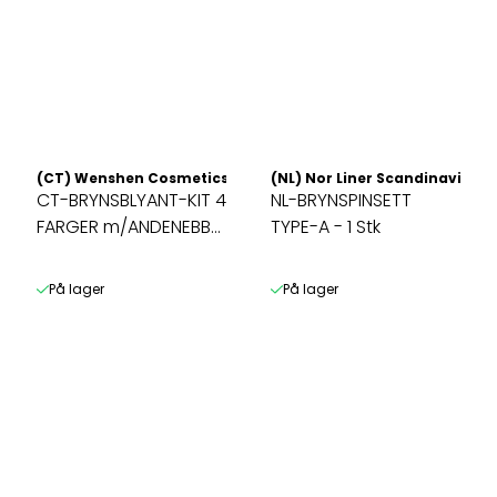
(CT) Wenshen Cosmetics / Charmin
(NL) Nor Liner Scandinavia AS
CT-BRYNSBLYANT-KIT 4
NL-BRYNSPINSETT
FARGER m/ANDENEBB-
TYPE-A - 1 Stk
SPISSER
På lager
På lager