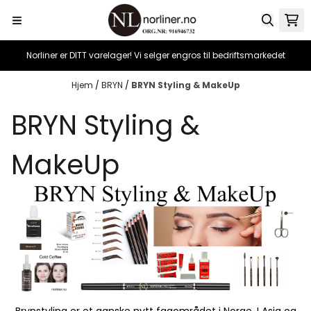
Hopp til innhold
Norliner er DITT varelager! Vi selger engros til bedriftsmarkedet
Hjem
/
BRYN
/
BRYN Styling & MakeUp
BRYN Styling &
MakeUp
Brynstyling er et ganske nytt fagområdet i Norge. I Asia og