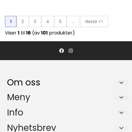
1
2
3
4
5
...
Neste >>
Viser
1
til
16
(av
101
produkter)
Om oss
NOR LINER SCANDINAVIA AS
Meny
Pb. 43 / Sjøskogeveien 7
Tilbud
Info
1407 Vinterbro
Salgsbetingelser
Tilbud
Nyhetsbrev
Org. nr. 916946732