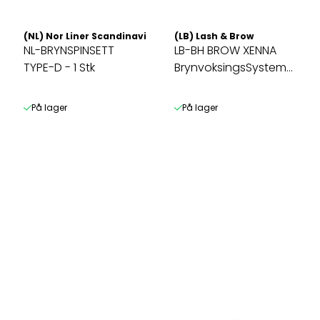
(NL) Nor Liner Scandinavia AS
(LB) Lash & Brow
NL-BRYNSPINSETT
LB-BH BROW XENNA
TYPE-D - 1 Stk
BrynvoksingsSystem
KIT
På lager
På lager