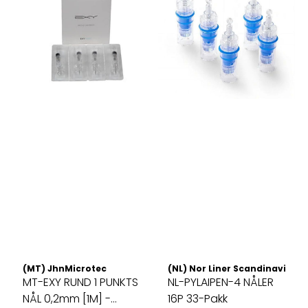
(MT) JhnMicrotec
(NL) Nor Liner Scandinavia AS
MT-EXY RUND 1 PUNKTS
NL-PYLAIPEN-4 NÅLER
NÅL 0,2mm [1M] -
16P 33-Pakk