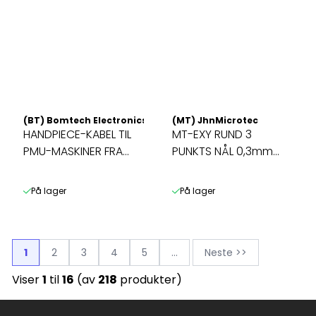
(BT) Bomtech Electronics CO. LTD
(MT) JhnMicrotec
HANDPIECE-KABEL TIL
MT-EXY RUND 3
PMU-MASKINER FRA
PUNKTS NÅL 0,3mm
BOMTECH
[3L](3P) -TREKANT ...
På lager
På lager
1
2
3
4
5
...
Neste >>
Viser
1
til
16
(av
218
produkter)