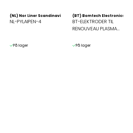
(NL) Nor Liner Scandinavia AS
(BT) Bomtech Electronics CO.
NL-PYLAIPEN-4
BT-ELEKTRODER TIL
RENOUVEAU PLASMA
PEN 15mm ...
På lager
På lager