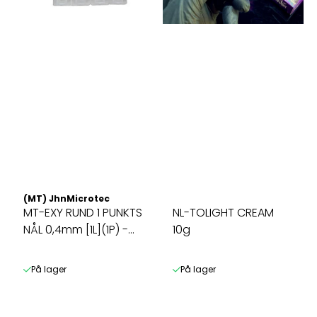
(MT) JhnMicrotec
MT-EXY RUND 1 PUNKTS
NL-TOLIGHT CREAM
NÅL 0,4mm [1L](1P) -
10g
PUNKT ...
På lager
På lager