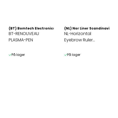
(BT) Bomtech Electronics CO. LTD
(NL) Nor Liner Scandinavia AS
BT-RENOUVEAU
NL-Horizontal
PLASMA-PEN
Eyebrow Ruler
m/vater
På lager
På lager