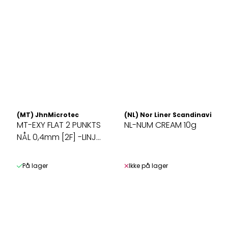
(MT) JhnMicrotec
(NL) Nor Liner Scandinavia AS
MT-EXY FLAT 2 PUNKTS
NL-NUM CREAM 10g
NÅL 0,4mm [2F] -LINJE
...
På lager
Ikke på lager