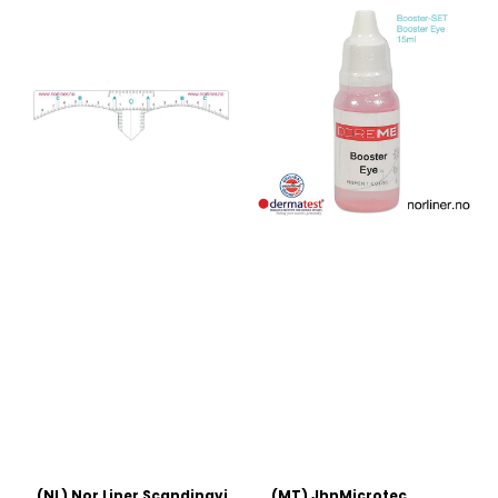
(NL) Nor Liner Scandinavia AS
(MT) JhnMicrotec