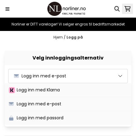
Hopp til innhold
Norliner er DITT varelager! Vi selger engros til bedriftsmarkedet
Hjem
/
Logg på
Velg innloggingsalternativ
Logg inn med e-post
Logg inn med Klarna
Logg inn med e-post
Logg inn med passord