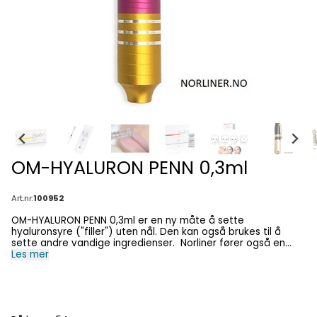
OM-HYALURON PENN 0,3ml
Art.nr:
100952
OM-HYALURON PENN 0,3ml er en ny måte å sette
hyaluronsyre ("filler") uten nål. Den kan også brukes til å
sette andre vandige ingredienser. Norliner fører også en
penn som tar både 0,3ml og 0,5ml. Den heter: OM-
Les mer
HYALURON PENN 0,3ml / 0,5ml . OM-HYALURON PENN 0,3ml kan
også brukes til å sette den vandige løsningen CI-HYALAX
MESO BODY SLIM 5ml . Men da må man bruke "OM-
SPESIALSPRØYTE 0,3ml MED NÅL til Hyaluron Penn 5-Pakk" - se
under. OM-HYALURON PENN 0,3ml passer til: OM-