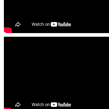
for betaling og avbetaling. DIPLOM Du får diplom etter kurset
OVERSIKT OVER HA-SYRER, BLANT ANNET TIL HYALURONPENN
Under har vi laget en liten skjematisk oversikt over
egenskaper ved forskjellige HA-syrer til fillerbehandling,
HyaluronPenn og Mesobehandlinger.