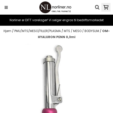
Hopp til innhold
Norliner er DITT varelager! Vi selger engros til bedriftsmarkedet
Hjem
/
PMU/MTS/MESO/FILLER/PLASMA
/
MTS / MESO / BODYSLIM
/
OM-
HYALURON PENN 0,3ml