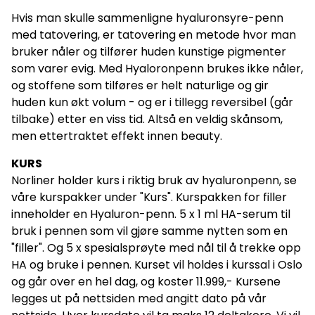
Hvis man skulle sammenligne hyaluronsyre-penn
med tatovering, er tatovering en metode hvor man
bruker nåler og tilfører huden kunstige pigmenter
som varer evig. Med Hyaloronpenn brukes ikke nåler,
og stoffene som tilføres er helt naturlige og gir
huden kun økt volum - og er i tillegg reversibel (går
tilbake) etter en viss tid. Altså en veldig skånsom,
men ettertraktet effekt innen beauty.
KURS
Norliner holder kurs i riktig bruk av hyaluronpenn, se
våre kurspakker under "Kurs". Kurspakken for filler
inneholder en Hyaluron-penn. 5 x 1 ml HA-serum til
bruk i pennen som vil gjøre samme nytten som en
"filler". Og 5 x spesialsprøyte med nål til å trekke opp
HA og bruke i pennen. Kurset vil holdes i kurssal i Oslo
og går over en hel dag, og koster 11.999,- Kursene
legges ut på nettsiden med angitt dato på vår