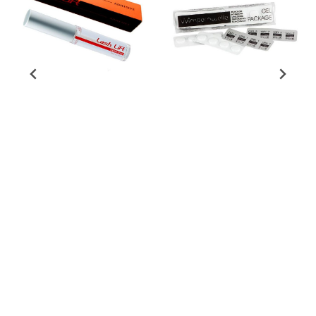
(BB) Bella Beauty Group / ShineE
(WW) Wimpernwelle AG
BB-Dolly Lash Lift Lim
WW-GEL, 24 doser
5ml
(0,25 ml) Gel 1 og Gel
2, m/ ...