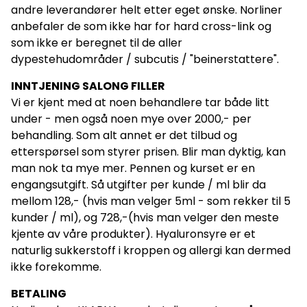
andre leverandører helt etter eget ønske. Norliner
anbefaler de som ikke har for hard cross-link og
som ikke er beregnet til de aller
dypestehudområder / subcutis / "beinerstattere".
INNTJENING SALONG FILLER
Vi er kjent med at noen behandlere tar både litt
under - men også noen mye over 2000,- per
behandling. Som alt annet er det tilbud og
etterspørsel som styrer prisen. Blir man dyktig, kan
man nok ta mye mer. Pennen og kurset er en
engangsutgift. Så utgifter per kunde / ml blir da
mellom 128,- (hvis man velger 5ml - som rekker til 5
kunder / ml), og 728,-(hvis man velger den meste
kjente av våre produkter). Hyaluronsyre er et
naturlig sukkerstoff i kroppen og allergi kan dermed
ikke forekomme.
BETALING