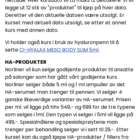
nettside. Hver kursdato vil ta maks 12 deltakere. Vi vil
legge ut 12 stk av "produktet" til kjøp på hver dato.
Deretter vil den aktuelle datoen være utsolgt. Er
kurset med aktuell dato utsolgt, se etter et annet
kurs med annen dato.
Vi holder også kurs i bruk av hyaluronpenn til å
sette
CI-HYALAX MESO BODY SLIM 5ml.
HA-PRODUKTER
Norliner vil kun selge godkjente produkter til ansatte
på salonger som har gått vårt godkjente kurs.
Norliner selger både 5 ml og 1 ml ampuller av det
HA-serumet man trenger til pennen. Vi selger 4
ganske likeverdige varianter av HA-serumet. Prisen
per ml. vil ligge på hhv 549,- og 699 for de tre typene
som selges i 1ml. Den typen vi selger i 5ml vil ligge på
499,-. Spesialnålene og spesialsprøytene man
trenger per behandling selger vi i sett til 29,-. Etter
kurset kan du også kjøpe HA-produkter / fillers fra