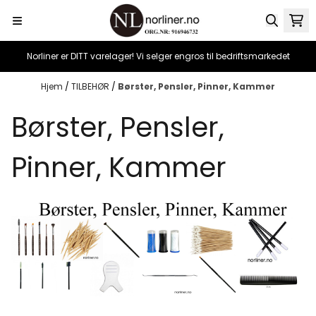
Hopp til innhold
Norliner er DITT varelager! Vi selger engros til bedriftsmarkedet
Hjem
/
TILBEHØR
/
Børster, Pensler, Pinner, Kammer
Børster, Pensler,
Pinner, Kammer