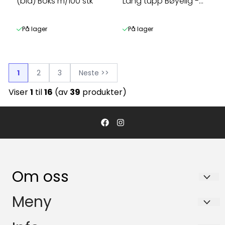
(blå) Boks m/100 stk
Lang tupp Bøyelig -
Boks ...
På lager
På lager
1
2
3
Neste >>
Viser
1
til
16
(av
39
produkter)
Om oss
NOR LINER SCANDINAVIA AS
Meny
Pb. 43 / Sjøskogeveien 7
Tilbud