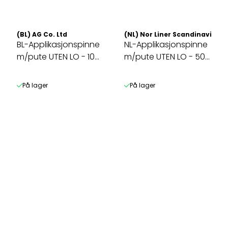
(BL) AG Co. Ltd
(NL) Nor Liner Scandinavia AS
BL-Applikasjonspinne
NL-Applikasjonspinne
m/pute UTEN LO - 10
m/pute UTEN LO - 50
pakk
pakk!!
På lager
På lager