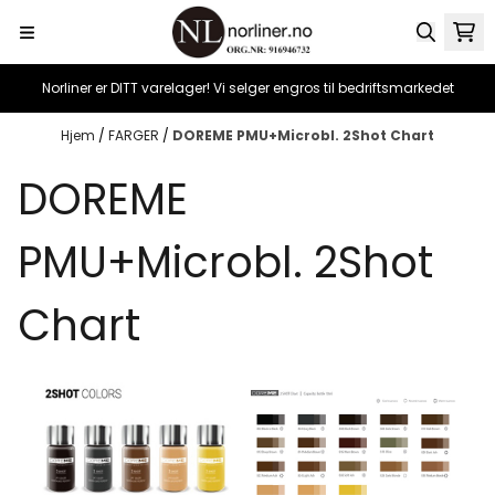
Hopp til innhold
Norliner er DITT varelager! Vi selger engros til bedriftsmarkedet
Hjem
/
FARGER
/
DOREME PMU+Microbl. 2Shot Chart
DOREME
PMU+Microbl. 2Shot
Chart