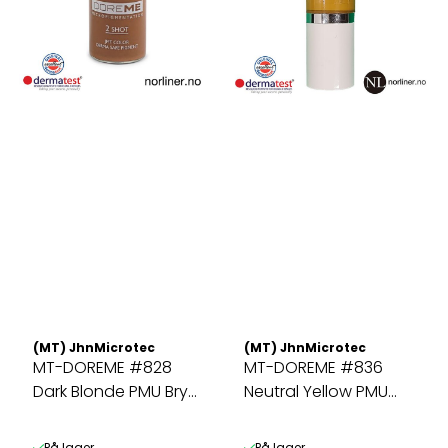
(MT) JhnMicrotec
(MT) JhnMicrotec
MT-DOREME #828
MT-DOREME #836
Dark Blonde PMU Bryn
Neutral Yellow PMU
&Microbl. ...
Bryn & Microbl. ...
På lager
På lager