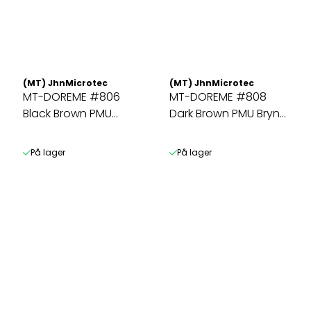
(MT) JhnMicrotec
(MT) JhnMicrotec
MT-DOREME #806
MT-DOREME #808
Black Brown PMU
Dark Brown PMU Bryn
Eyel.&Microbl. ...
& Microbl. ...
På lager
På lager