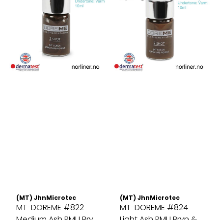
(MT) JhnMicrotec
(MT) JhnMicrotec
MT-DOREME #822
MT-DOREME #824
Medium Ash PMU Bryn
Light Ash PMU Bryn &