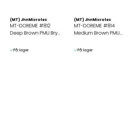
(MT) JhnMicrotec
(MT) JhnMicrotec
MT-DOREME #812
MT-DOREME #814
Deep Brown PMU Bryn
Medium Brown PMU
& Microbl. ...
Bryn&Microbl. ...
På lager
På lager