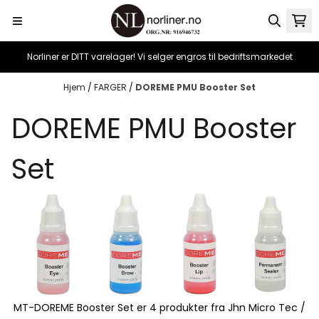
Hopp til innhold
Norliner er DITT varelager! Vi selger engros til bedriftsmarkedet
Hjem
/
FARGER
/
DOREME PMU Booster Set
DOREME PMU Booster
Set
MT-DOREME Booster Set er 4 produkter fra Jhn Micro Tec /