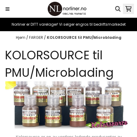
Hopp til innhold
Norliner er DITT varelager! Vi selger engros til bedriftsmarkedet
Hjem
/
FARGER
/
KOLORSOURCE til PMU/Microblading
KOLORSOURCE til
PMU/Microblading
Kolorsource er en av verdens ledende produsenter av