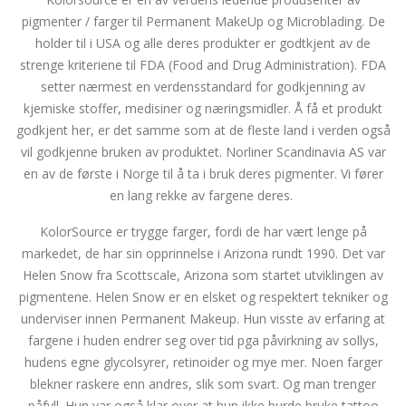
pigmenter / farger til Permanent MakeUp og Microblading. De
holder til i USA og alle deres produkter er godtkjent av de
strenge kriteriene til FDA (Food and Drug Administration). FDA
setter nærmest en verdensstandard for godkjenning av
kjemiske stoffer, medisiner og næringsmidler. Å få et produkt
godkjent her, er det samme som at de fleste land i verden også
vil godkjenne bruken av produktet. Norliner Scandinavia AS var
en av de første i Norge til å ta i bruk deres pigmenter. Vi fører
en lang rekke av fargene deres.
KolorSource er trygge farger, fordi de har vært lenge på
markedet, de har sin opprinnelse i Arizona rundt 1990. Det var
Helen Snow fra Scottscale, Arizona som startet utviklingen av
pigmentene. Helen Snow er en elsket og respektert tekniker og
underviser innen Permanent Makeup. Hun visste av erfaring at
fargene i huden endrer seg over tid pga påvirkning av sollys,
hudens egne glycolsyrer, retinoider og mye mer. Noen farger
blekner raskere enn andres, slik som svart. Og man trenger
påfyll. Hun var også klar over at hun ikke burde bruke tattoo