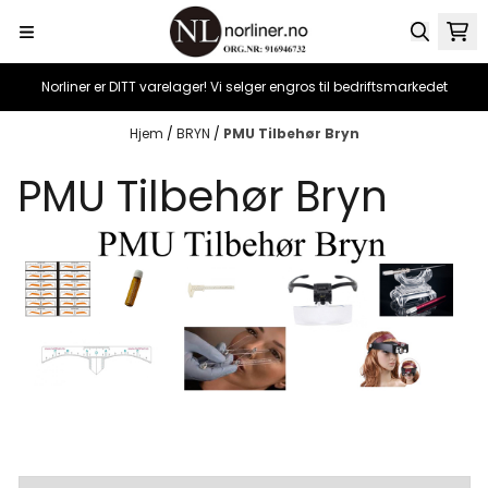
Hopp til innhold
Norliner er DITT varelager! Vi selger engros til bedriftsmarkedet
Hjem
/
BRYN
/
PMU Tilbehør Bryn
PMU Tilbehør Bryn