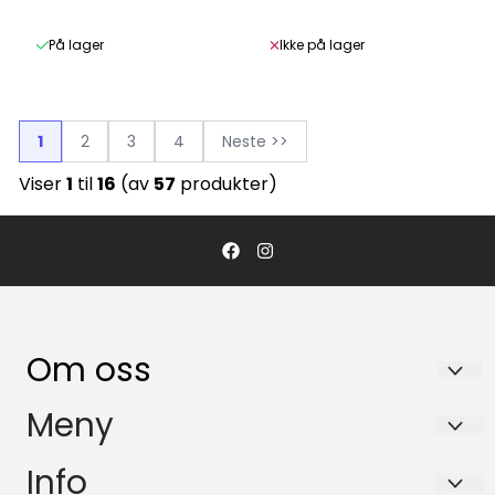
Taupe 3g
Brown 3g
På lager
Ikke på lager
1
2
3
4
Neste >>
Viser
1
til
16
(av
57
produkter)
Om oss
NOR LINER SCANDINAVIA AS
Meny
Pb. 43 / Sjøskogeveien 7
Tilbud
Info
1407 Vinterbro