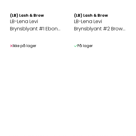
(LB) Lash & Brow
(LB) Lash & Brow
LB-Lena Levi
LB-Lena Levi
Brynsblyant #1 Ebony
Brynsblyant #2 Brown
3g
3g
Ikke på lager
På lager