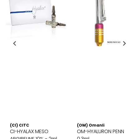
(CI) CITC
(OM) Omanli
CI-HYALAX MESO
OM-HYALURON PENN
ARGIRELINE 10% - 2ml
0,3ml