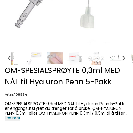
OM-SPESIALSPRØYTE 0,3ml MED
NÅL til Hyaluron Penn 5-Pakk
Art.nr:
100954
OM-SPESIALSPRØYTE 0,3ml MED NÅL til Hyaluron Penn 5-Pakk
er engangsutstyret du trenger for å bruke OM-HYALURON
PENN 0,3ml eller OM-HYALURON PENN 0,3ml / 0,5ml til å tilføre
huden vandige løsninger eller tynne hyaluronsyrefillere.
Les mer
Selges i pakninger på 5 stykker. Sprøyten er til éngangs bruk .
Den utsettes for høyt trykk, og blir fort ødelagt hvis den
brukes mer enn én gang. Noen ganger kan den brukes til