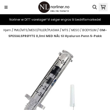
Hopp til innhold
Norliner er DITT varelager! Vi selger engros til bedriftsmarkedet
Hjem
/
PMU/MTS/MESO/FILLER/PLASMA
/
MTS / MESO / BODYSLIM
/
OM-
SPESIALSPRØYTE 0,3ml MED NÅL til Hyaluron Penn 5-Pakk