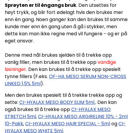
Sprøyten er til éngangs bruk
. Den utsettes for
høyt trykk, og blir fort ødelagt hvis den brukes mer
enn én gang. Noen ganger kan den brukes til samme
kunde mer enn én gang uten å gå i stykker, men
dette kan man ikke regne med vil fungere - og er på
eget ansvar.
Denne med nål brukes sjelden til å trekke opp
vanlig filler, men brukes til å trekke opp
vandige
løsninger
. Den kan brukes til å trekke opp spesielt
tynne fillers (F.eks.
QF-HA MESO SERUM NON-CROSS
LINKED 1,5% 5ml
).
Men den brukes spesielt til å trekke trekke opp og
sette:
CI-HYALAX MESO BODY SLIM 5ml.
. Den kan
også brukes til å trekke opp
CI-HYALAX MESO
STRETCH 5ml
,
CI-HYALAX MESO ARGIRELINE 10% - 2ml
10-Pakk
,
CI-HYALAX MESO HAIR SPECIAL - 5ml
og
CI-
HYALAX MESO WHITE 5ml
.