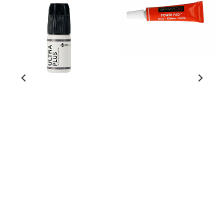
(WW) Wimpernwelle AG
WW-Lim Powerpad
(4,5 ml)
(BL) AG Co. Ltd
På lager
BL-LIM Ultra Plus 5g