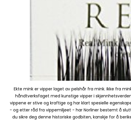
Ekte mink er vipper laget av pelshår fra mink. Ikke fra mink
håndtverksfaget med kunstige vipper i skjønnhetsverden. 
vippene er stive og kraftige og har klart spesielle egenskap
- og etter råd fra vippemiljøet - har Norliner bestemt å slutt
du sikre deg denne historiske godbiten, kanskje for å berike 