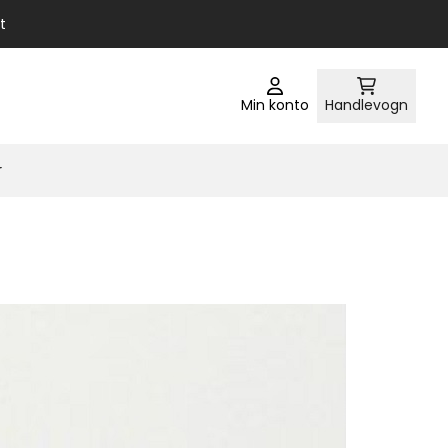
t
Min konto
Handlevogn
r