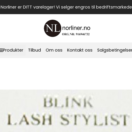
Norliner er DITT varelager! Vi selger engros til bedriftsmarkede
Produkter
Tilbud
Om oss
Kontakt oss
Salgsbetingelse