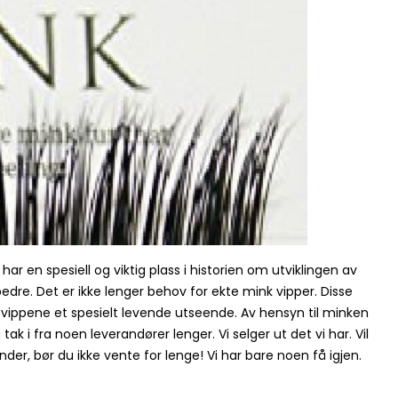
har en spesiell og viktig plass i historien om utviklingen av
dre. Det er ikke lenger behov for ekte mink vipper. Disse
år vippene et spesielt levende utseende. Av hensyn til minken
ak i fra noen leverandører lenger. Vi selger ut det vi har. Vil
under, bør du ikke vente for lenge! Vi har bare noen få igjen.