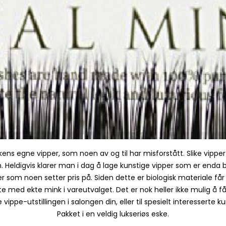
ens egne vipper, som noen av og til har misforstått. Slike vipper 
Heldigvis klarer man i dag å lage kunstige vipper som er enda be
er som noen setter pris på. Siden dette er biologisk materiale f
e med ekte mink i vareutvalget. Det er nok heller ikke mulig å få t
vippe-utstillingen i salongen din, eller til spesielt interesserte k
Pakket i en veldig lukseriøs eske.