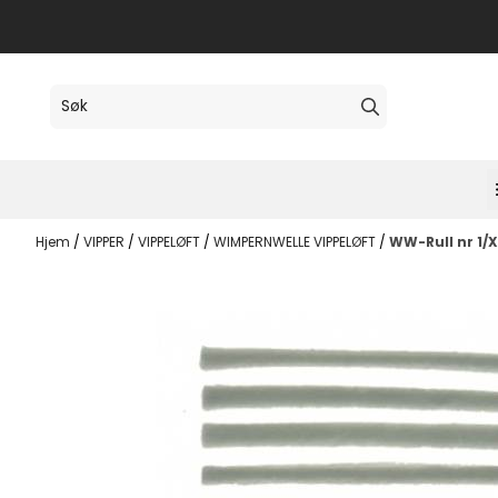
Hopp til innhold
Hjem
/
VIPPER
/
VIPPELØFT
/
WIMPERNWELLE VIPPELØFT
/
WW-Rull nr 1/XS