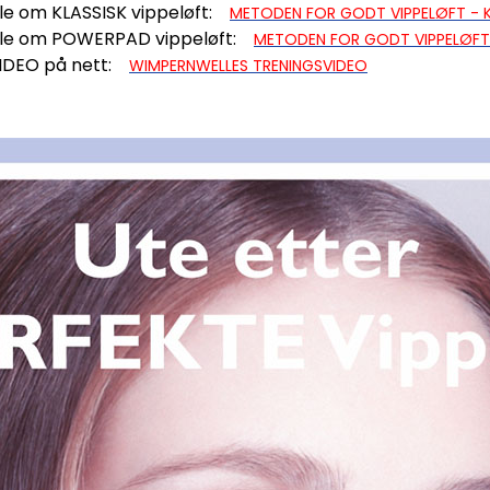
lle om KLASSISK vippeløft:
METODEN FOR GODT VIPPELØFT - K
welle om POWERPAD vippeløft:
METODEN FOR GODT VIPPELØF
SVIDEO på nett:
WIMPERNWELLES TRENINGSVIDEO