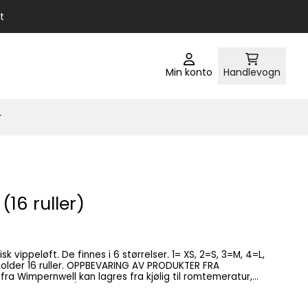
t
Min konto
Handlevogn
r
(16 ruller)
sk vippeløft. De finnes i 6 størrelser. 1= XS, 2=S, 3=M, 4=L,
BEVARING AV PRODUKTER FRA
0 grader Celsius). Når det gjelder Gel-ene er den beste
der. For alle produkter gjelder det at man bør unngå