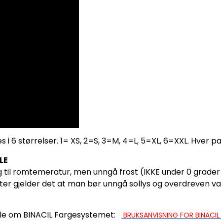
s i 6 størrelser. 1= XS, 2=S, 3=M, 4=L, 5=XL, 6=XXL. Hver pa
LE
ig til romtemeratur, men unngå frost (IKKE under 0 grader
ter gjelder det at man bør unngå sollys og overdreven 
elle om BINACIL Fargesystemet:
BRUKSANVISNING FOR BINACI