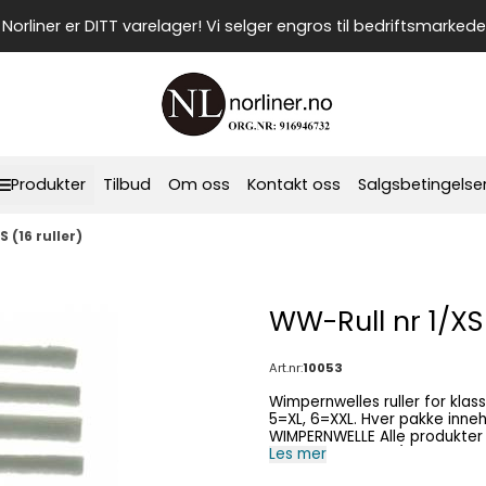
Norliner er DITT varelager! Vi selger engros til bedriftsmarkede
Produkter
Tilbud
Om oss
Kontakt oss
Salgsbetingelse
 (16 ruller)
WW-Rull nr 1/XS 
Art.nr:
10053
Wimpernwelles ruller for klassi
5=XL, 6=XXL. Hver pakke inneholder 16 ruller. OPP
WIMPERNWELLE Alle produkter fra Wimpernwell kan lagres fra kjølig til romtemeratur,
men unngå frost (IKKE under 
Les mer
temperaturen mellom 5-10 gra