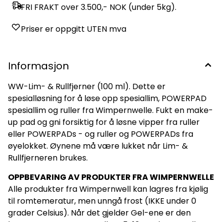
brosjyren til Wimpernwelle om POWERPAD vippeløft:
FRI FRAKT over 3.500,- NOK (under 5kg).
METODEN FOR GODT VIPPELØFT - POWERPAD Her kan du få
tilgang til Wimpernwelles TRENINGSVIDEO på nett:
Priser er oppgitt UTEN mva
WIMPERNWELLES TRENINGSVIDEO
Informasjon
WW-Lim- & Rullfjerner (100 ml). Dette er
spesialløsning for å løse opp spesiallim, POWERPAD
spesiallim og ruller fra Wimpernwelle. Fukt en make-
up pad og gni forsiktig for å løsne vipper fra ruller
eller POWERPADs - og ruller og POWERPADs fra
øyelokket. Øynene må være lukket når Lim- &
Rullfjerneren brukes.
OPPBEVARING AV PRODUKTER FRA WIMPERNWELLE
Alle produkter fra Wimpernwell kan lagres fra kjølig
til romtemeratur, men unngå frost (IKKE under 0
grader Celsius). Når det gjelder Gel-ene er den