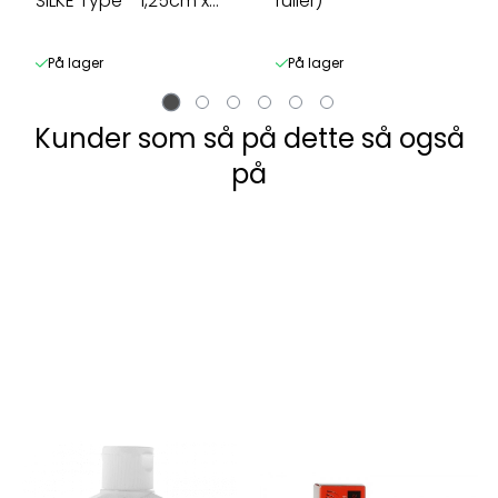
SILKE Type - 1,25cm x
ruller)
5m - ...
På lager
På lager
Kunder som så på dette så også
på