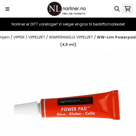
Hopp til innhold
Norliner er DITT varelager! Vi selger engros til bedriftsmarkedet
Hjem
/
VIPPER
/
VIPPELØFT
/
WIMPERNWELLE VIPPELØFT
/
WW-Lim Powerpad
(4,5 ml)