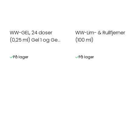
WW-GEL, 24 doser
WW-Lim- & Rullfjerner
(0,25 ml) Gel 1 og Gel
(100 ml)
2, m/ ...
På lager
På lager