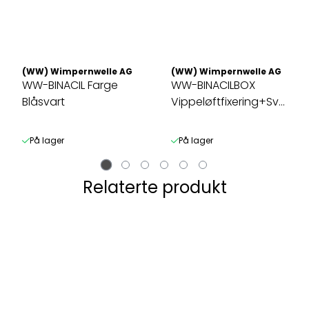
(WW) Wimpernwelle AG
(WW) Wimpernwelle AG
WW-BINACIL Farge
WW-BINACILBOX
Blåsvart
Vippeløftfixering+Svart
farge ETT ...
På lager
På lager
Relaterte produkt