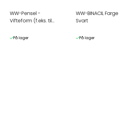
WW-Pensel -
WW-BINACIL Farge
Vifteform (f.eks. til
Svart
farging)
På lager
På lager