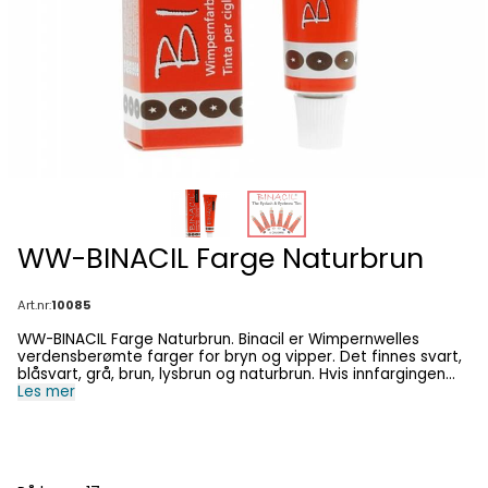
WW-BINACIL Farge Naturbrun
Art.nr:
10085
WW-BINACIL Farge Naturbrun. Binacil er Wimpernwelles
verdensberømte farger for bryn og vipper. Det finnes svart,
blåsvart, grå, brun, lysbrun og naturbrun. Hvis innfargingen
med Binacil gjøres rett etter en Wimpernwelle KLASSISK eller
Les mer
POWER PAD vippeløft er innfarginstiden kun 2 minutter! Alle
tuber inneholder 15 gram. En allsidig naturlig brunfare som
kan brukes til det meste. OPPBEVARING AV PRODUKTER FRA
WIMPERNWELLE Alle produkter fra Wimpernwell kan lagres fra
kjølig til romtemeratur, men unngå frost (IKKE under 0 grader