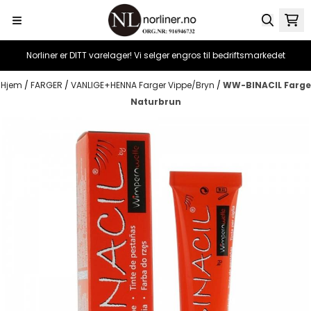
Hopp til innhold
Norliner er DITT varelager! Vi selger engros til bedriftsmarkedet
Hjem
/
FARGER
/
VANLIGE+HENNA Farger Vippe/Bryn
/
WW-BINACIL Farge
Naturbrun