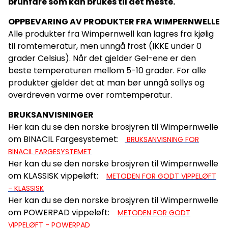
brunfare som kan brukes til det meste.
OPPBEVARING AV PRODUKTER FRA WIMPERNWELLE
Alle produkter fra Wimpernwell kan lagres fra kjølig
til romtemeratur, men unngå frost (IKKE under 0
grader Celsius). Når det gjelder Gel-ene er den
beste temperaturen mellom 5-10 grader. For alle
produkter gjelder det at man bør unngå sollys og
overdreven varme over romtemperatur.
BRUKSANVISNINGER
Her kan du se den norske brosjyren til Wimpernwelle
om BINACIL Fargesystemet:
BRUKSANVISNING FOR
BINACIL FARGESYSTEMET
Her kan du se den norske brosjyren til Wimpernwelle
om KLASSISK vippeløft:
METODEN FOR GODT VIPPELØFT
- KLASSISK
Her kan du se den norske brosjyren til Wimpernwelle
om POWERPAD vippeløft:
METODEN FOR GODT
VIPPELØFT - POWERPAD