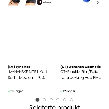
(LM) LyncMed
(CT) Wenshen Cosmetics / C
LM-HANSKE NITRIL Kort
CT-Plastikk Film/Folie
Sort - Medium - 100
for tildekking ved PMU
Pakk
/ ...
På lager
På lager
Relaterte produkt