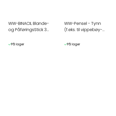
WW-BINACIL Blande-
WW-Pensel - Tynn
og PåføringsStick 3
(f.eks. til vippebøy-
pakk
gel)
På lager
På lager