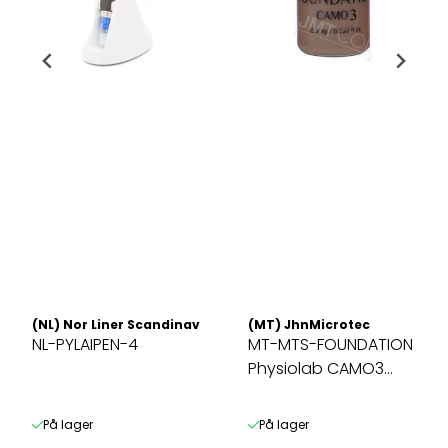
(NL) Nor Liner Scandinavia AS
(MT) JhnMicrotec
NL-PYLAIPEN-4
MT-MTS-FOUNDATION
Physiolab CAMO3
Darker Skin ...
På lager
På lager