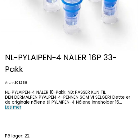
NL-PYLAIPEN-4 NÅLER 16P 33-
Pakk
Art.nr:
101239
NL-PYLAIPEN-4 NÅLER 10-Pakk. NB: PASSER KUN TIL
DEN DERMALPEN PYALPEN-4-PENNEN SOM VI SELGER! Dette er
de originale nålene til PYLAIPEN-4 Nålene inneholder 16
spisser, som er den mest brukte. Nålene kan justeres i dybde
Les mer
fra 0,2 til 3,0mm! Pylaipen-4 er en avansert enhet som
benyttes innenfor kosmetisk dermatologi for å utføre
microneedling-behandlinger. Behandlingen går ut på å lage
små, kontrollerte kanaler i huden ved hjelp av tynne nåler.
Dette stimulerer hudens naturlige helingsprosess og fører til
På lager
: 22
økt produksjon av kollagen og elastin. Hvordan virker det?