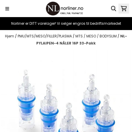
Hopp til innhold
Norliner er DITT varelager! Vi selger engros til bedriftsmarkedet
Hjem
/
PMU/MTS/MESO/FILLER/PLASMA
/
MTS / MESO / BODYSLIM
/
NL-
PYLAIPEN-4 NÅLER 16P 33-Pakk