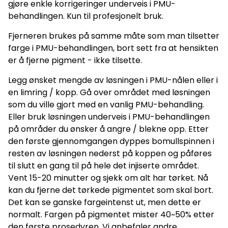
gjøre enkle korrigeringer underveis i PMU-
behandlingen. Kun til profesjonelt bruk.
Fjerneren brukes på samme måte som man tilsetter
farge i PMU-behandlingen, bort sett fra at hensikten
er å fjerne pigment - ikke tilsette.
Legg ønsket mengde av løsningen i PMU-nålen eller i
en limring / kopp. Gå over området med løsningen
som du ville gjort med en vanlig PMU-behandling.
Eller bruk løsningen underveis i PMU-behandlingen
på områder du ønsker å angre / blekne opp. Etter
den første gjennomgangen dyppes bomullspinnen i
resten av løsningen nederst på koppen og påføres
til slutt en gang til på hele det injiserte området.
Vent 15-20 minutter og sjekk om alt har tørket. Nå
kan du fjerne det tørkede pigmentet som skal bort.
Det kan se ganske fargeintenst ut, men dette er
normalt. Fargen på pigmentet mister 40~50% etter
den første prosedyren. Vi anbefaler andre