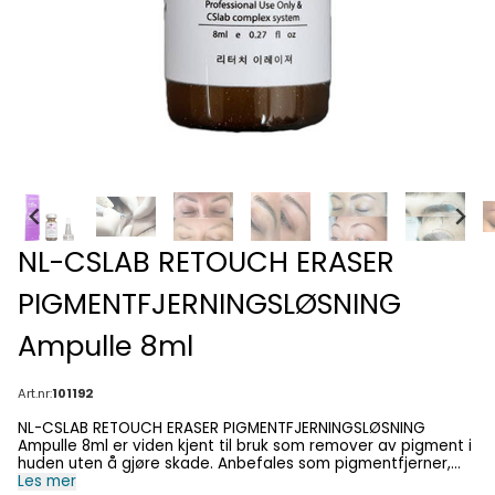
NL-CSLAB RETOUCH ERASER
PIGMENTFJERNINGSLØSNING
Ampulle 8ml
Art.nr:
101192
NL-CSLAB RETOUCH ERASER PIGMENTFJERNINGSLØSNING
Ampulle 8ml er viden kjent til bruk som remover av pigment i
huden uten å gjøre skade. Anbefales som pigmentfjerner,
eller til å gjøre enkle korrigeringer underveis i PMU-
Les mer