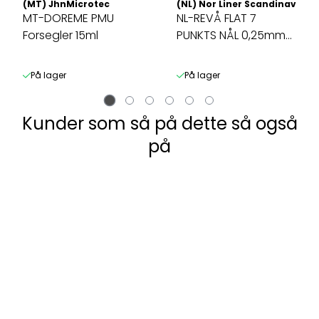
(MT) JhnMicrotec
(NL) Nor Liner Scandinavia A
MT-DOREME PMU
NL-REVÅ FLAT 7
Forsegler 15ml
PUNKTS NÅL 0,25mm
[7F/7FP] (10 ...
På lager
På lager
Kunder som så på dette så også
på
 Charmin