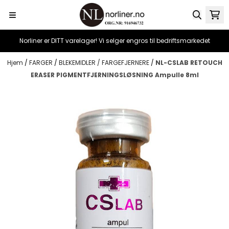
Hopp til innhold
Norliner er DITT varelager! Vi selger engros til bedriftsmarkedet
Hjem
/
FARGER
/
BLEKEMIDLER / FARGEFJERNERE
/
NL-CSLAB RETOUCH
ERASER PIGMENTFJERNINGSLØSNING Ampulle 8ml