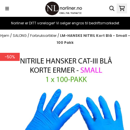
Hopp til innhold
Norliner er DITT varelager! Vi selger engros til bedriftsmarkedet
Hjem
/
SALONG
/
Forbruksartikler
/
LM-HANSKE NITRIL Kort Blå - Small -
100 Pakk
-50%