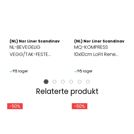
(NL) Nor Liner Scandinavia AS
(NL) Nor Liner Scandinavia A
NL-BEVEGELIG
MQ-KOMPRESS
VEGG/TAK-FESTE
10x10cm LoFri Rene
Ringlampe 75-130cm
Usterile 100 Pakk
På lager
På lager
Relaterte produkt
-50%
-50%