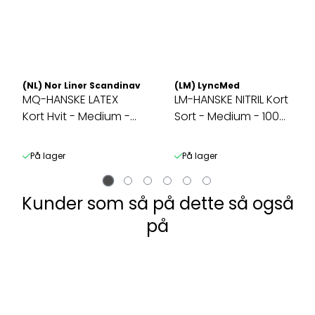
(NL) Nor Liner Scandinavia AS
(LM) LyncMed
MQ-HANSKE LATEX
LM-HANSKE NITRIL Kort
Kort Hvit - Medium -
Sort - Medium - 100
100 Pakk
Pakk
På lager
På lager
Kunder som så på dette så også
på