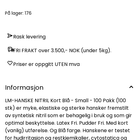
testet mot viruspenetrasjon etter ASTM F1671. Oppfyller
kravene i EN455 1-4. Godkjent til bruk i matproduksjon. Godt
På lager
: 176
egnet til arbeid i skjønnhetssalonger.
Rask levering
FRI FRAKT over 3.500,- NOK (under 5kg).
Priser er oppgitt UTEN mva
Informasjon
LM-HANSKE NITRIL Kort Blå - Small - 100 Pakk (100
stk) er myke, elastiske og sterke hansker fremstilt
av syntetisk nitril som er behagelig i bruk og som gir
optimal beskyttelse. Latex Fri. Pudder Fri. Med kort
(vanlig) utførelse. Og Blå farge. Hanskene er testet
for hudirritasjon og restkjemikalier, cytostatica og