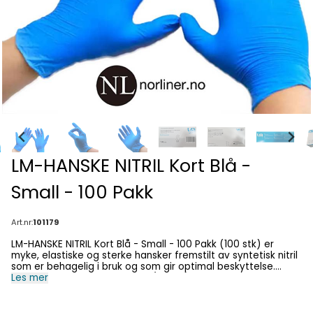
LM-HANSKE NITRIL Kort Blå -
Small - 100 Pakk
Art.nr:
101179
LM-HANSKE NITRIL Kort Blå - Small - 100 Pakk (100 stk) er
myke, elastiske og sterke hansker fremstilt av syntetisk nitril
som er behagelig i bruk og som gir optimal beskyttelse.
Latex Fri. Pudder Fri. Med kort (vanlig) utførelse. Og Blå
Les mer
farge. Hanskene er testet for hudirritasjon og restkjemikalier,
cytostatica og motstand mot kjemiske stoffer. Anbefales
særskilt til allergikere og atopikere. Våre blå hansker er også