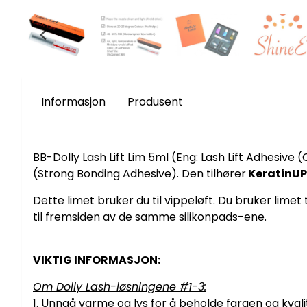
Informasjon
Produsent
BB-Dolly Lash Lift Lim 5ml (Eng: Lash Lift Adhesive
(Strong Bonding Adhesive). Den tilhører
KeratinUP
Dette limet bruker du til vippeløft. Du bruker lime
til fremsiden av de samme silikonpads-ene.
VIKTIG INFORMASJON:
Om Dolly Lash-løsningene #1-3:
1. Unngå varme og lys for å beholde fargen og kvalit