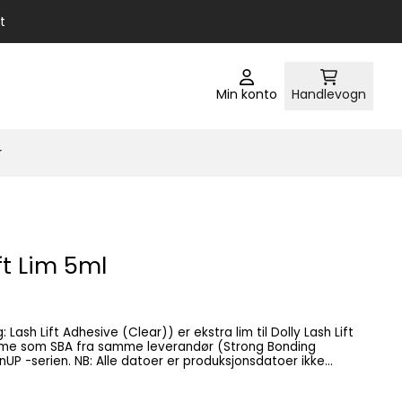
t
Min konto
Handlevogn
r
ft Lim 5ml
: Lash Lift Adhesive (Clear)) er ekstra lim til Dolly Lash Lift
amme som SBA fra samme leverandør (Strong Bonding
ukt. Dette limet bruker du til vippeløft.
aksiden av silikonpads-ene til huden på øyelokket. Deretter