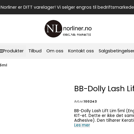
Norliner er DITT varelager! Vi selger engros til bedriftsmarkede
Produkter
Tilbud
Om oss
Kontakt oss
Salgsbetingelse
 5ml
BB-Dolly Lash Li
Art.nr:
100243
BB-Dolly Lash Lift Lim 5ml (Eng
KIT-et. Dette er ikke det s
Adhesive). Den tilhører KeratinUP -serien. NB: Alle datoer er produksjonsdatoer ikke
utløpsdatoer. Dolly Lash Lift Lim er et Vegan prod
Les mer
Du bruker limet til å feste b