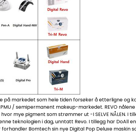
e på markedet som hele tiden forsøker å etterligne og ko
en PMU / semipermanent makeup-markedet. REVO nålene er
 hvor mye pigment som strømmer ut -I SELVE NÅLEN. I tille
ne teknologien i dag, unntatt Revo. I tillegg har DoAll e
iner forhandler Bomtech sin nye Digital Pop Deluxe maskin