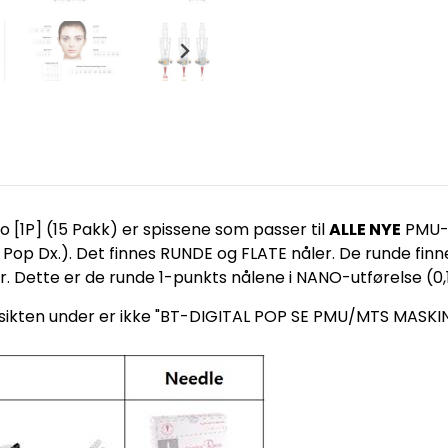
1P] (15 Pakk) er spissene som passer til
ALLE NYE
PMU-
op Dx.). Det finnes RUNDE og FLATE nåler. De runde finne
ver. Dette er de runde 1-punkts nålene i NANO-utførelse (0
 oversikten under er ikke "BT-DIGITAL POP SE PMU/MTS MA