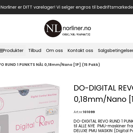
Norliner er DITT varelager! Vi selger engros til bedriftsmarkede
Produkter
Tilbud
Om oss
Kontakt oss
Salgsbetingelse
O RUND 1 PUNKTS NÅL 0,18mm/Nano [1P] (15 Pakk)
DO-DIGITAL REV
0,18mm/Nano [1
Art.nr:
101099
DO-DIGITAL REVO RUND 1 PUNK
til ALLE NYE PMU-maskiner fra Bomtech . Blant annet den som heter BT-DIGITAL POP
DELUXE PMU MASKIN (Digital Po