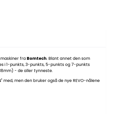
maskiner fra
Bomtech
. Blant annet den som
s i 1-punkts, 3-punkts, 5-punkts og 7-punkts
,18mm) - de aller tynneste.
SKIN" med, men den bruker også de nye REVO-nålene