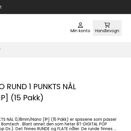
t
Min konto
Handlevogn
r
O RUND 1 PUNKTS NÅL
P] (15 Pakk)
TS NÅL 0,18mm/Nano [1P] (15 Pakk) er spissene som passer
p Dx.). Det finnes RUNDE og FLATE nåler. De runde finnes i