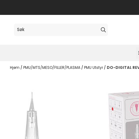
Hopp til innhold
Hjem
/
PMU/MTS/MESO/FILLER/PLASMA
/
PMU Utstyr
/
DO-DIGITAL REV