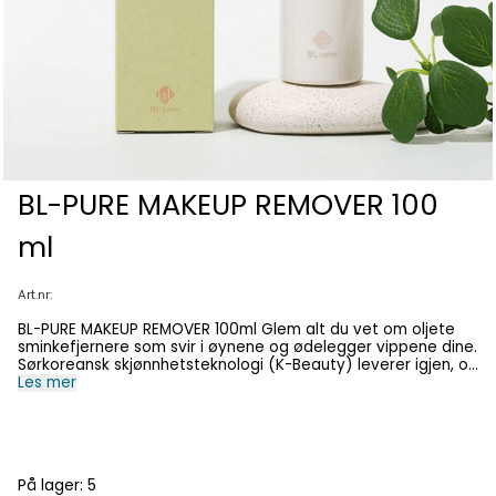
BL-PURE MAKEUP REMOVER 100
ml
Art.nr:
BL-PURE MAKEUP REMOVER 100ml Glem alt du vet om oljete
sminkefjernere som svir i øynene og ødelegger vippene dine.
Sørkoreansk skjønnhetsteknologi (K-Beauty) leverer igjen, og
Blink Lash Pure Makeup Remover er det ultimate produktet
Les mer
for deg som krever det beste for både hud, naturlige vipper
og vippeextensions. Dette er ikke bare en sminkefjerner –
det er en oppgradering av din daglige kveldsrutine.
Sayonara, gjenstridig sminke – Hallo, rene og sunne vipper!
Olje- og fettfri perfeksjon: Mange sminkefjernere etterlater
På lager
: 5
en fet hinne som løsner limet på vippeextensions. Denne