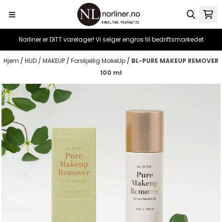
Hopp til innhold
Norliner er DITT varelager! Vi selger engros til bedriftsmarkedet
Hjem
/
HUD / MAKEUP
/
Forskjellig MakeUp
/
BL-PURE MAKEUP REMOVER
100 ml