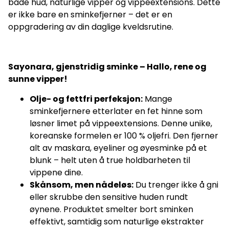
både hud, naturlige vipper og vippeextensions. Dette
er ikke bare en sminkefjerner – det er en
oppgradering av din daglige kveldsrutine.
Sayonara, gjenstridig sminke – Hallo, rene og
sunne vipper!
Olje- og fettfri perfeksjon:
Mange
sminkefjernere etterlater en fet hinne som
løsner limet på vippeextensions. Denne unike,
koreanske formelen er 100 % oljefri. Den fjerner
alt av maskara, eyeliner og øyesminke på et
blunk – helt uten å true holdbarheten til
vippene dine.
Skånsom, men nådeløs:
Du trenger ikke å gni
eller skrubbe den sensitive huden rundt
øynene. Produktet smelter bort sminken
effektivt, samtidig som naturlige ekstrakter