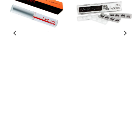
(BB) Bella Beauty Group / ShineE
(WW) Wimpernwelle AG
BB-Dolly Lash Lift Lim
WW-GEL, 24 doser
5ml
(0,25 ml) Gel 1 og Gel
2, m/ ...