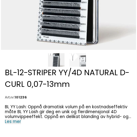
BL-12-STRIPER YY/4D NATURAL D-
CURL 0,07-13mm
Art.nr:
101236
BL YY Lash: Oppnå dramatisk volum på en kostnadseffektiv
måte BL YY Lash gir deg en unik og flerdimensjonal 4D
volumvippeeffekt. Oppnå en delikat blanding av hybrid- og
volumvipper med disse myke og fjærlette vippene som gir
Les mer
et dramatisk volumvippelook for dine kunder. Elsker du
fordelene med forhåndslaget vipper, men synes prisen er litt
høy? Velg da YY Lash! En eske med vanlige forhåndslaget