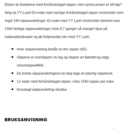
Elsker du fordelene med forhåndslaget vipper, men synes prisen er litt høy?
Velg da YY Lash! En eske med vanlige forhåndslaget vipper inneholder som
regel 160 vippeavdelinger. En eske med YY Lash inneholder derimot over
1560 ferdige vippeavdelinger, hele 9,7 ganger så mange! Spar på
materialkostnader og øk fortjenesten din med YY Lash.
Hver vippeavdeling består av fire vipper (4D).
Vippene er overlappet i to lag og skaper en fjærlett og edgy
volumvippeeffekt.
De brede vippeavdelingene lar deg lage et naturlig vippelook.
12 rader med forhåndslaget vipper, cirka 1560 vipper per eske.
Krysslagt vippeavdeling-struktur.
BRUKSANVISNING