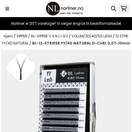
Hopp til innhold
Norliner er DITT varelager! Vi selger engros til bedriftsmarkedet
Hjem
/
VIPPER
/
BL-VIPPER V A N L I G E
/
VOLUM/3D/4D/5D LASH
/
12 STPR
YY/4D NATURAL
/
BL-12-STRIPER YY/4D NATURAL D-CURL 0,07-13mm