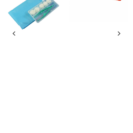
(WW) Wimpernwelle AG
WW-Lim Powerpad
(4,5 ml)
(NL) Nor Liner Scandinavia AS
På lager
MQ-SKIFTESETT
STERILT STORT - 1 Stk