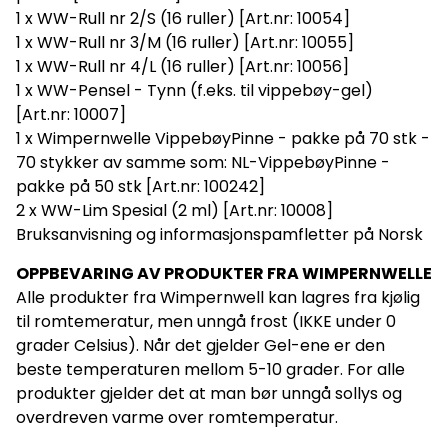
1 x WW-Rull nr 2/S (16 ruller) [Art.nr: 10054]
1 x WW-Rull nr 3/M (16 ruller) [Art.nr: 10055]
1 x WW-Rull nr 4/L (16 ruller) [Art.nr: 10056]
1 x WW-Pensel - Tynn (f.eks. til vippebøy-gel)
[Art.nr: 10007]
1 x Wimpernwelle VippebøyPinne - pakke på 70 stk -
70 stykker av samme som: NL-VippebøyPinne -
pakke på 50 stk [Art.nr: 100242]
2 x WW-Lim Spesial (2 ml) [Art.nr: 10008]
Bruksanvisning og informasjonspamfletter på Norsk
OPPBEVARING AV PRODUKTER FRA WIMPERNWELLE
Alle produkter fra Wimpernwell kan lagres fra kjølig
til romtemeratur, men unngå frost (IKKE under 0
grader Celsius). Når det gjelder Gel-ene er den
beste temperaturen mellom 5-10 grader. For alle
produkter gjelder det at man bør unngå sollys og
overdreven varme over romtemperatur.