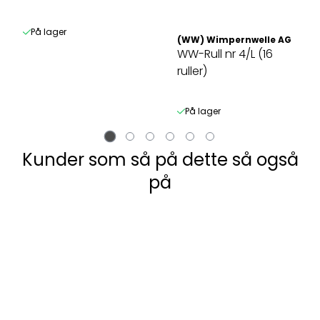
(4 Par)
På lager
(WW) Wimpernwelle AG
WW-Rull nr 4/L (16
ruller)
På lager
Kunder som så på dette så også
på
 AS