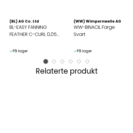
(BL) AG Co. Ltd
(WW) Wimpernwelle AG
BL-EASY FANNING
WW-BINACIL Farge
FEATHER C-CURL 0,05-
Svart
7,8,9mm [9mm]
På lager
På lager
Relaterte produkt