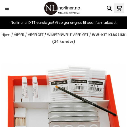
Hopp til innhold
Norliner er DITT varelager! Vi selger engros til bedriftsmarkedet
Hjem
/
VIPPER
/
VIPPELØFT
/
WIMPERNWELLE VIPPELØFT
/
WW-KIT KLASSISK
(24 kunder)